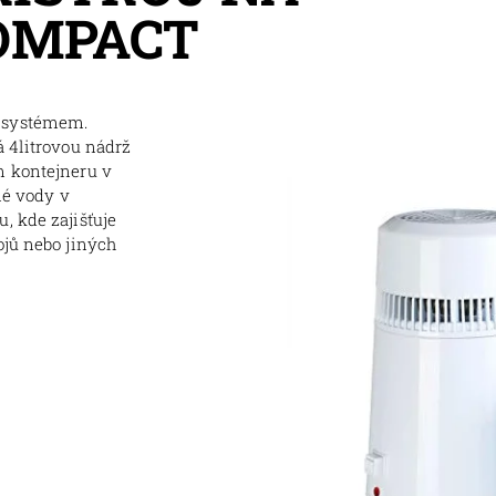
OMPACT
m systémem.
á 4litrovou nádrž
m kontejneru v
né vody v
, kde zajišťuje
ojů nebo jiných