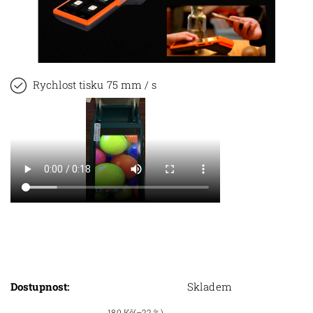
Rychlost tisku 75 mm / s
Dostupnost:
Skladem
180 Kč
(–22 %)