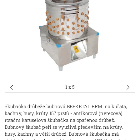
1
z 5
Škubačka drůbeže bubnová BEEKETAL BRM na kuřata,
kachny, husy, krůty 157 prstů - antikorová (nerezová)
rotační karuselová škubačka na opařenou drůbež.
Bubnový škubač peří se využívá především na krůty,
husy, kachny a větší drůbež. Bubnová škubačka má