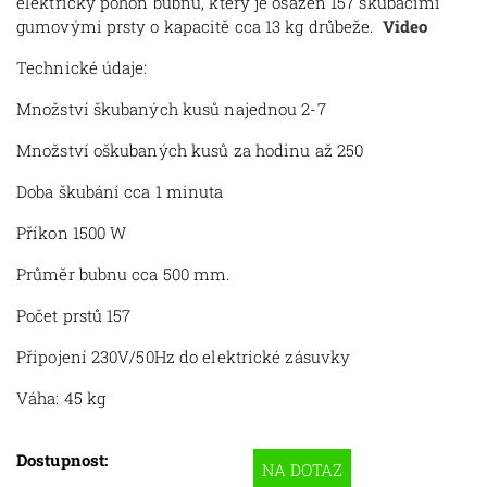
elektrický pohon bubnu, který je osazen 157 škubacími
gumovými prsty o kapacitě cca 13 kg drůbeže.
Video
Technické údaje:
Množství škubaných kusů najednou 2-7
Množství oškubaných kusů za hodinu až 250
Doba škubání cca 1 minuta
Příkon 1500 W
Průměr bubnu cca 500 mm.
Počet prstů 157
Připojení 230V/50Hz do elektrické zásuvky
Váha: 45 kg
Dostupnost:
NA DOTAZ